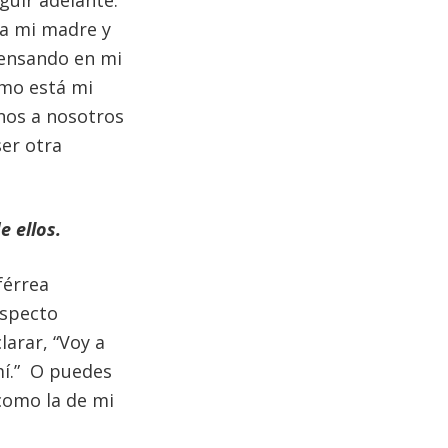
 a mi madre y
pensando en mi
ómo está mi
nos a nosotros
er otra
 ellos.
férrea
aspecto
arar, “Voy a
mí.” O puedes
 como la de mi