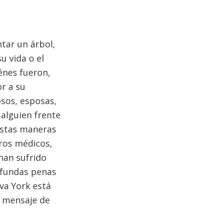
tar un árbol,
u vida o el
énes fueron,
or a su
sos, esposas,
alguien frente
 Estas maneras
ros médicos,
han sufrido
ofundas penas
va York está
l mensaje de