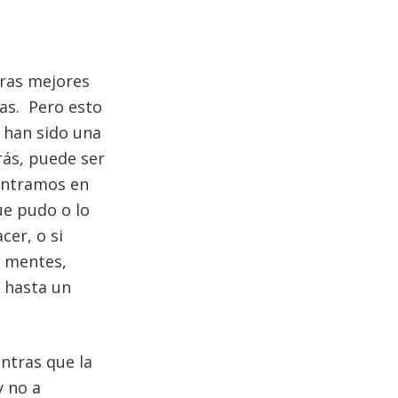
tras mejores
das. Pero esto
 han sido una
rás, puede ser
ontramos en
ue pudo o lo
cer, o si
s mentes,
 hasta un
ntras que la
y no a