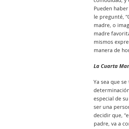
Pueden haber 
le pregunté, 
madre, o imag
madre favorit
mismos expres
manera de hon
La Cuarta Man
Ya sea que se 
determinación,
especial de s
ser una perso
decidir que, “
padre, va a c