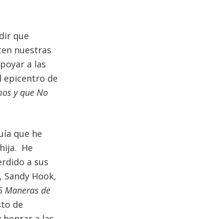
dir que
cten nuestras
poyar a las
l epicentro de
os y que No
uía que he
hija. He
erdido a sus
a, Sandy Hook,
6 Maneras de
sto de
 honrar a las