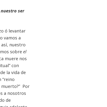
 nuestro ser
zo ó levantar
no vamos a
 así, nuestro
demos sobre
el
ca muere nos
itual” con
de la vida de
 “reino
n muerto?” Por
os a nosotros
do de
guir adelante.