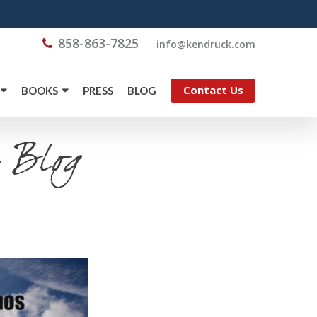
858-863-7825
@ofni
moc.kcurdnek
Contact Us
BOOKS
PRESS
BLOG
 Blog