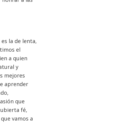
s la de lenta,
timos el
ien a quien
tural y
as mejores
te aprender
ado,
asión que
ubierta fé,
o que vamos a