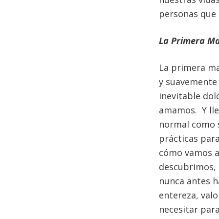
personas que
La Primera Ma
La primera ma
y suavemente 
inevitable dol
amamos. Y lle
normal como s
prácticas par
cómo vamos a 
descubrimos, 
nunca antes h
entereza, val
necesitar para