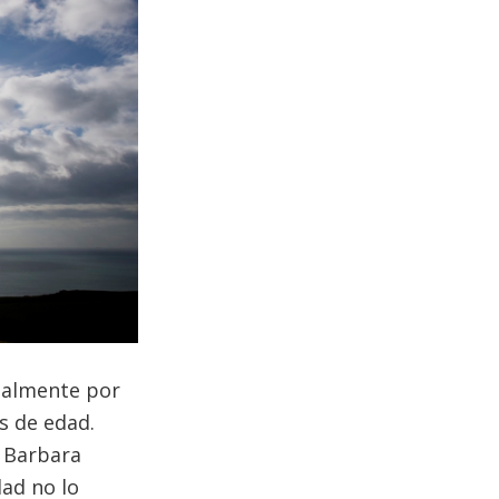
nalmente por
os de edad.
e Barbara
dad no lo