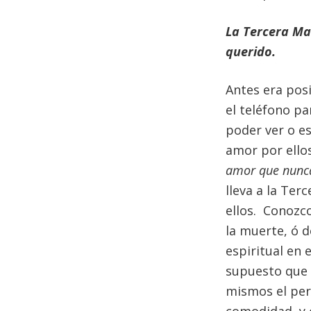
La Tercera Man
querido.
Antes era posi
el teléfono pa
poder ver o es
amor por ello
amor que nunc
lleva a la Ter
ellos. Conozc
la muerte, ó d
espiritual en
supuesto que 
mismos el per
comodidad, y 