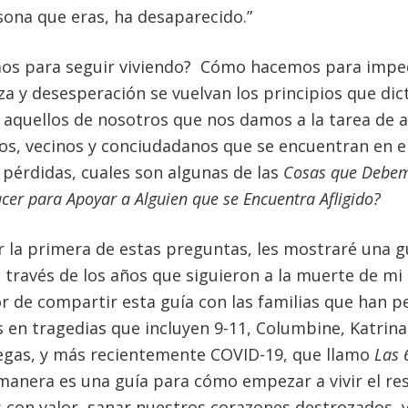
sona que eras, ha desaparecido.”
os para seguir viviendo? Cómo hacemos para impe
za y desesperación se vuelvan los principios que di
 aquellos de nosotros que nos damos a la tarea de a
gos, vecinos y conciudadanos que se encuentran en e
 pérdidas, cuales son algunas de las
Cosas que Debem
er para Apoyar a Alguien que se Encuentra Afligido?
r la primera de estas preguntas, les mostraré una g
 través de los años que siguieron a la muerte de mi 
r de compartir esta guía con las familias que han p
 en tragedias que incluyen 9-11, Columbine, Katrin
egas, y más recientemente COVID-19, que llamo
Las 
manera es una guía para cómo empezar a vivir el re
 con valor, sanar nuestros corazones destrozados, y