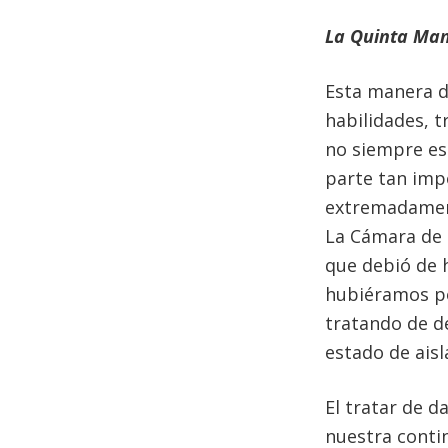
La Quinta Man
Esta manera d
habilidades, t
no siempre es 
parte tan impo
extremadament
La Cámara de 
que debió de h
hubiéramos po
tratando de d
estado de ais
El tratar de d
nuestra contin